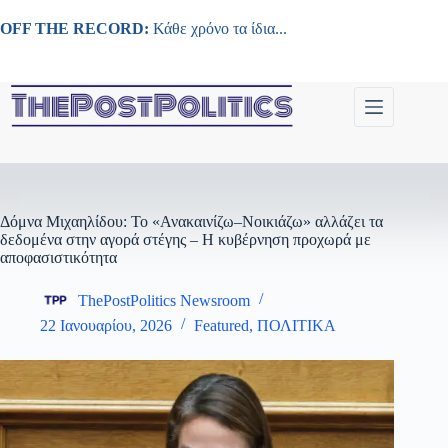
Μετάβαση
στο
OFF THE RECORD:
Κάθε χρόνο τα ίδια...
περιεχόμενο
Δόμνα Μιχαηλίδου: Το «Ανακαινίζω–Νοικιάζω» αλλάζει τα
δεδομένα στην αγορά στέγης – Η κυβέρνηση προχωρά με
αποφασιστικότητα
ThePostPolitics Newsroom
22 Ιανουαρίου, 2026
Featured
,
ΠΟΛΙΤΙΚΑ