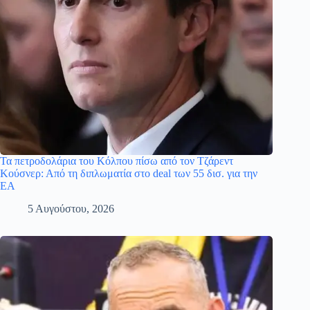
Τα πετροδολάρια του Κόλπου πίσω από τον Τζάρεντ
Κούσνερ: Από τη διπλωματία στο deal των 55 δισ. για την
EA
5 Αυγούστου, 2026