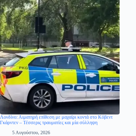
Λονδίνο: Αιματηρή επίθεση με μαχαίρι κοντά στο Κόβεντ
Γκάρντεν – Τέσσερις τραυματίες και μία σύλληψη
5 Αυγούστου, 2026