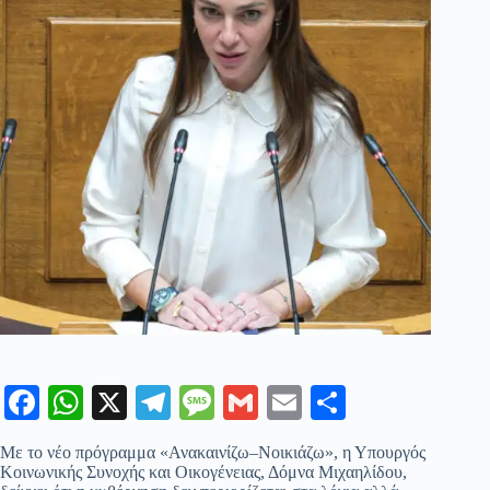
Fa
W
X
Te
M
G
E
Μ
ce
ha
le
es
m
m
οι
Με το νέο πρόγραμμα «Ανακαινίζω–Νοικιάζω», η Υπουργός
bo
ts
gr
sa
ail
ail
ρ
Κοινωνικής Συνοχής και Οικογένειας, Δόμνα Μιχαηλίδου,