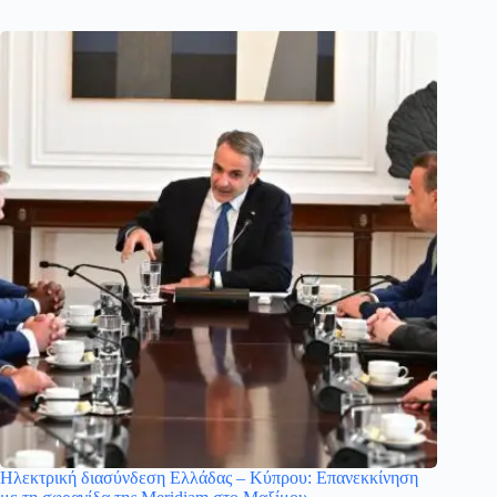
Ηλεκτρική διασύνδεση Ελλάδας – Κύπρου: Επανεκκίνηση