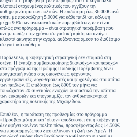
δείχνει ότι η κυβέρνηση δεν περιορίζεται στα λόγια αλλά
ok
A
a
ge
α
υλοποιεί στοχευμένες πολιτικές που αγγίζουν την
καθημερινότητα των πολιτών. Η επιδότηση έως 36.000€ ανά
pp
m
στ
σπίτι, με προσαύξηση 5.000€ για κάθε παιδί και κάλυψη
εί
μέχρι 90% των ανακαινιστικών παρεμβάσεων, δεν είναι
απλώς ένα πρόγραμμα – είναι στρατηγική παρέμβαση που
τε
αντιμετωπίζει την χρόνια στεγαστική κρίση και ανοίγει
κλειστά ακίνητα στην αγορά, αυξάνοντας άμεσα το διαθέσιμο
στεγαστικό απόθεμα.
Παράλληλα, η κυβερνητική στρατηγική δεν σταματά στη
στέγη. Η έναρξη συμβασιοποίησης δικαιούχων και παροχών
στο πρόγραμμα της Πρώιμης Παιδικής Παρέμβασης δίνει
πραγματική ανάσα στις οικογένειες, φέρνοντας
εργοθεραπευτές, λογοθεραπευτές και ψυχολόγους στα σπίτια
των παιδιών. Η επιδότηση έως 800€ τον μήνα για
τουλάχιστον 20 συνεδρίες ενισχύει ουσιαστικά την ισότητα
των ευκαιριών και υπογραμμίζει τον ανθρωποκεντρικό
χαρακτήρα της πολιτικής της Μιχαηλίδου.
Επιπλέον, η παράταση της προθεσμίας στο πρόγραμμα
«Προσβασιμότητα κατ’ οίκον» αποδεικνύει ότι η κυβέρνηση
δεν αφήνει κανέναν πολίτη πίσω, προσφέροντας έως 14.500€
για προσαρμογές που διευκολύνουν τη ζωή των ΑμεΑ. Η
συνολική εικόνα είναι ξεκάθαρη: η κυβέρνηση ενεργεί με