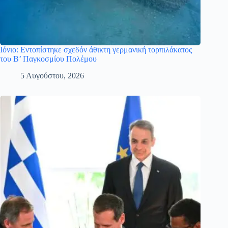
Ιόνιο: Εντοπίστηκε σχεδόν άθικτη γερμανική τορπιλάκατος
του Β’ Παγκοσμίου Πολέμου
5 Αυγούστου, 2026