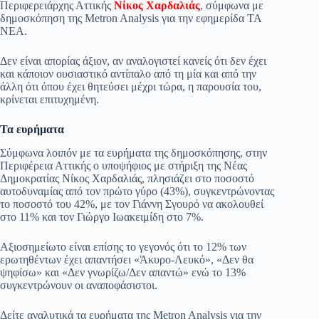
Περιφερειάρχης Αττικής
Νίκος Χαρδαλιάς
, σύμφωνα με
pp
m
στ
δημοσκόπηση της Metron Analysis για την εφημερίδα ΤΑ
ΝΕΑ.
εί
τε
Δεν είναι απορίας άξιον, αν αναλογιστεί κανείς ότι δεν έχει
και κάποιον ουσιαστικό αντίπαλο από τη μία και από την
άλλη ότι όπου έχει θητεύσει μέχρι τώρα, η παρουσία του,
κρίνεται επιτυχημένη.
Τα ευρήματα
Σύμφωνα λοιπόν με τα ευρήματα της δημοσκόπησης, στην
Περιφέρεια Αττικής ο υποψήφιος με στήριξη της Νέας
Δημοκρατίας Νίκος Χαρδαλιάς, πλησιάζει στο ποσοστό
αυτοδυναμίας από τον πρώτο γύρο (43%), συγκεντρώνοντας
το ποσοστό του 42%, με τον Γιάννη Σγουρό να ακολουθεί
στο 11% και τον Γιώργο Ιωακειμίδη στο 7%.
Αξιοσημείωτο είναι επίσης το γεγονός ότι το 12% των
ερωτηθέντων έχει απαντήσει «Άκυρο-Λευκό», «Δεν θα
ψηφίσω» και «Δεν γνωρίζω/Δεν απαντώ» ενώ το 13%
συγκεντρώνουν οι αναποφάσιστοι.
Δείτε αναλυτικά τα ευρήματα της Metron Analysis για την