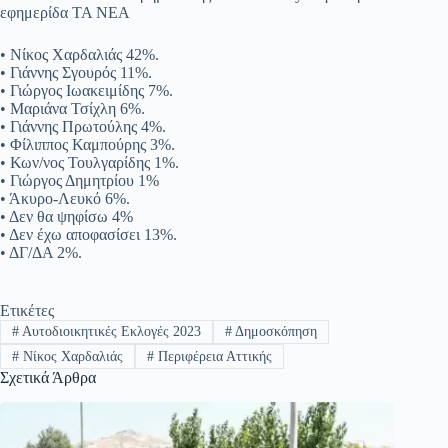
εφημερίδα ΤΑ ΝΕΑ
•
Νίκος Χαρδαλιάς 42%.
•
Γιάννης Σγουρός 11%.
•
Γιώργος Ιωακειμίδης 7%.
•
Μαριάνα Τσίχλη 6%.
•
Γιάννης Πρωτούλης 4%.
•
Φίλιππος Καμπούρης 3%.
•
Κων/νος Τουλγαρίδης 1%.
•
Γιώργος Δημητρίου 1%
•
Άκυρο-Λευκό 6%.
•
Δεν θα ψηφίσω 4%
•
Δεν έχω αποφασίσει 13%.​
•
ΔΓ/ΔΑ 2%.
Ετικέτες
#
Αυτοδιοικητικές Εκλογές 2023
#
Δημοσκόπηση
#
Νίκος Χαρδαλιάς
#
Περιφέρεια Αττικής
Σχετικά Άρθρα