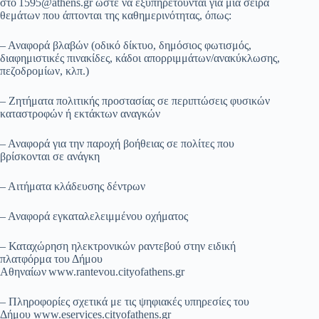
στο 1595@athens.gr ώστε να εξυπηρετούνται για μία σειρά
θεμάτων που άπτονται της καθημερινότητας, όπως:
– Αναφορά βλαβών (οδικό δίκτυο, δημόσιος φωτισμός,
διαφημιστικές πινακίδες, κάδοι απορριμμάτων/ανακύκλωσης,
πεζοδρομίων, κλπ.)
– Ζητήματα πολιτικής προστασίας σε περιπτώσεις φυσικών
καταστροφών ή εκτάκτων αναγκών
– Αναφορά για την παροχή βοήθειας σε πολίτες που
βρίσκονται σε ανάγκη
– Αιτήματα κλάδευσης δέντρων
– Αναφορά εγκαταλελειμμένου οχήματος
– Καταχώρηση ηλεκτρονικών ραντεβού στην ειδική
πλατφόρμα του Δήμου
Αθηναίων www.rantevou.cityofathens.gr
– Πληροφορίες σχετικά με τις ψηφιακές υπηρεσίες του
Δήμου www.eservices.cityofathens.gr