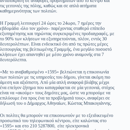
ανταπόκριση σε αναφορές προβλημάτων από το κέντρο και
τις γειτονιές της πόλης, καθώς και σε απλά αιτήματα
pp
m
στ
καθημερινότητας των πολιτών.
εί
Η Γραμμή λειτουργεί 24 ώρες το 24ωρο, 7 ημέρες την
τε
εβδομάδα -όλο τον χρόνο– παρέχοντας σταθερό επίπεδο
εξυπηρέτησης και τηρώντας συγκεκριμένες προδιαγραφές, με
το 90% των κλήσεων να εξυπηρετούνται, πλέον, εντός 30
δευτερολέπτων. Είναι ενδεικτικό ότι από τις πρώτες μέρες
λειτουργίας της βελτιωμένης Γραμμής, ένα μεγάλο ποσοστό
κλήσεων έχει απαντηθεί με μέσο χρόνο αναμονής στα 7
δευτερόλεπτα.
«Με το αναβαθμισμένο «1595» βελτιώνεται η επικοινωνία
των πολιτών με τις υπηρεσίες του δήμου, γίνεται ακόμη πιο
άμεση και αξιόπιστη. Από μία απλή αναφορά βλάβης μέχρι
ένα επείγον ζήτημα που καταγράφεται σε μία γειτονιά, στόχος
είναι να «ακούμε» τους δημότες μας, ώστε να μπορούμε να
επιλύουμε ένα προς ένα τα προβλήματά τους», αναφέρει σε
δήλωσή του ο Δήμαρχος Αθηναίων, Κώστας Μπακογιάννης.
Οι πολίτες θα μπορούν να επικοινωνούν με το εξειδικευμένο
προσωπικό του τηλεφωνικού κέντρου, είτε καλώντας στο
«1595» και στο 210 5287800, είτε ηλεκτρονικά