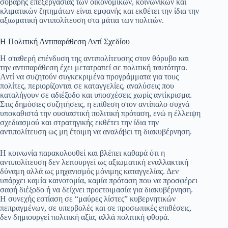
σοβαρής επεξεργασίας των οικονομικών, κοινωνικών και
κλιματικών ζητημάτων είναι εμφανής και εκθέτει την ίδια την
αξιωματική αντιπολίτευση στα μάτια των πολιτών.
Η Πολιτική Αντιπαράθεση Αντί Σχεδίου
Η σταθερή επένδυση της αντιπολίτευσης στον θόρυβο και
την αντιπαράθεση έχει μετατραπεί σε πολιτική ταυτότητα.
Αντί να συζητούν συγκεκριμένα προγράμματα για τους
πολίτες, περιορίζονται σε καταγγελίες, αναλύσεις που
καταλήγουν σε αδιέξοδο και υποσχέσεις χωρίς αντίκρισμα.
Στις δημόσιες συζητήσεις, η επίθεση στον αντίπαλο συχνά
υποκαθιστά την ουσιαστική πολιτική πρόταση, ενώ η έλλειψη
σχεδιασμού και στρατηγικής εκθέτει την ίδια την
αντιπολίτευση ως μη έτοιμη να αναλάβει τη διακυβέρνηση.
Η κοινωνία παρακολουθεί και βλέπει καθαρά ότι η
αντιπολίτευση δεν λειτουργεί ως αξιωματική εναλλακτική
δύναμη αλλά ως μηχανισμός μόνιμης καταγγελίας. Δεν
υπάρχει καμία καινοτομία, καμία πρόταση που να προσφέρει
σαφή διέξοδο ή να δείχνει προετοιμασία για διακυβέρνηση.
Η συνεχής εστίαση σε “μαύρες λίστες” κυβερνητικών
πεπραγμένων, σε υπερβολές και σε προσωπικές επιθέσεις,
δεν δημιουργεί πολιτική αξία, αλλά πολιτική φθορά.