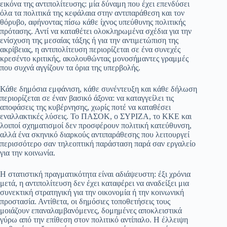
pp
m
στ
εικόνα της αντιπολίτευσης: μία δύναμη που έχει επενδύσει
όλα τα πολιτικά της κεφάλαια στην αντιπαράθεση και τον
εί
θόρυβο, αφήνοντας πίσω κάθε ίχνος υπεύθυνης πολιτικής
πρότασης. Αντί να καταθέτει ολοκληρωμένα σχέδια για την
τε
ενίσχυση της μεσαίας τάξης ή για την αντιμετώπιση της
ακρίβειας, η αντιπολίτευση περιορίζεται σε ένα συνεχές
κρεσέντο κριτικής, ακολουθώντας μονοσήμαντες γραμμές
που συχνά αγγίζουν τα όρια της υπερβολής.
Κάθε δημόσια εμφάνιση, κάθε συνέντευξη και κάθε δήλωση
περιορίζεται σε έναν βασικό άξονα: να καταγγείλει τις
αποφάσεις της κυβέρνησης, χωρίς ποτέ να καταθέσει
εναλλακτικές λύσεις. Το ΠΑΣΟΚ, ο ΣΥΡΙΖΑ, το ΚΚΕ και
λοιποί σχηματισμοί δεν προσφέρουν πολιτική κατεύθυνση,
αλλά ένα σκηνικό διαρκούς αντιπαράθεσης που λειτουργεί
περισσότερο σαν τηλεοπτική παράσταση παρά σαν εργαλείο
για την κοινωνία.
Η στατιστική πραγματικότητα είναι αδιάψευστη: έξι χρόνια
μετά, η αντιπολίτευση δεν έχει καταφέρει να αναδείξει μια
συνεκτική στρατηγική για την οικονομία ή την κοινωνική
προστασία. Αντίθετα, οι δημόσιες τοποθετήσεις τους
μοιάζουν επαναλαμβανόμενες, δομημένες αποκλειστικά
γύρω από την επίθεση στον πολιτικό αντίπαλο. Η έλλειψη