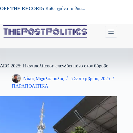
Μετάβαση
στο
OFF THE RECORD:
Κάθε χρόνο τα ίδια...
περιεχόμενο
ΔΕΘ 2025: Η αντιπολίτευση επενδύει μόνο στον θόρυβο
Νίκος Μιχαλόπουλος
5 Σεπτεμβρίου, 2025
ΠΑΡΑΠΟΛΙΤΙΚΑ