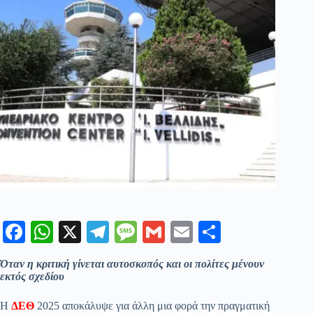
Fa
W
X
Te
M
G
E
Μ
ce
ha
le
es
m
m
οι
Όταν η κριτική γίνεται αυτοσκοπός και οι πολίτες μένουν
bo
ts
gr
sa
ail
ail
ρ
εκτός σχεδίου
ok
A
a
ge
α
Η
ΔΕΘ
2025 αποκάλυψε για άλλη μια φορά την πραγματική