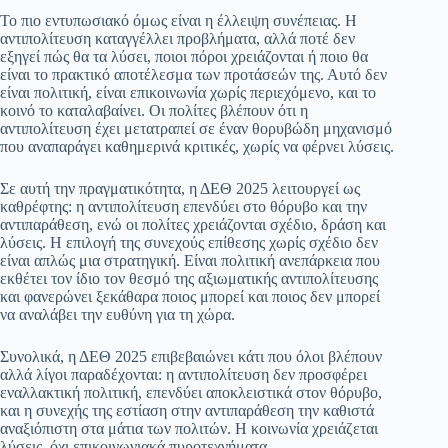
Το πιο εντυπωσιακό όμως είναι η έλλειψη συνέπειας. Η
αντιπολίτευση καταγγέλλει προβλήματα, αλλά ποτέ δεν
εξηγεί πώς θα τα λύσει, ποιοι πόροι χρειάζονται ή ποιο θα
είναι το πρακτικό αποτέλεσμα των προτάσεών της. Αυτό δεν
είναι πολιτική, είναι επικοινωνία χωρίς περιεχόμενο, και το
κοινό το καταλαβαίνει. Οι πολίτες βλέπουν ότι η
αντιπολίτευση έχει μετατραπεί σε έναν θορυβώδη μηχανισμό
που αναπαράγει καθημερινά κριτικές, χωρίς να φέρνει λύσεις.
Σε αυτή την πραγματικότητα, η ΔΕΘ 2025 λειτουργεί ως
καθρέφτης: η αντιπολίτευση επενδύει στο θόρυβο και την
αντιπαράθεση, ενώ οι πολίτες χρειάζονται σχέδιο, δράση και
λύσεις. Η επιλογή της συνεχούς επίθεσης χωρίς σχέδιο δεν
είναι απλώς μια στρατηγική. Είναι πολιτική ανεπάρκεια που
εκθέτει τον ίδιο τον θεσμό της αξιωματικής αντιπολίτευσης
και φανερώνει ξεκάθαρα ποιος μπορεί και ποιος δεν μπορεί
να αναλάβει την ευθύνη για τη χώρα.
Συνολικά, η ΔΕΘ 2025 επιβεβαιώνει κάτι που όλοι βλέπουν
αλλά λίγοι παραδέχονται: η αντιπολίτευση δεν προσφέρει
εναλλακτική πολιτική, επενδύει αποκλειστικά στον θόρυβο,
και η συνεχής της εστίαση στην αντιπαράθεση την καθιστά
αναξιόπιστη στα μάτια των πολιτών. Η κοινωνία χρειάζεται
λύσεις, όχι επικοινωνιακά πυροτεχνήματα.