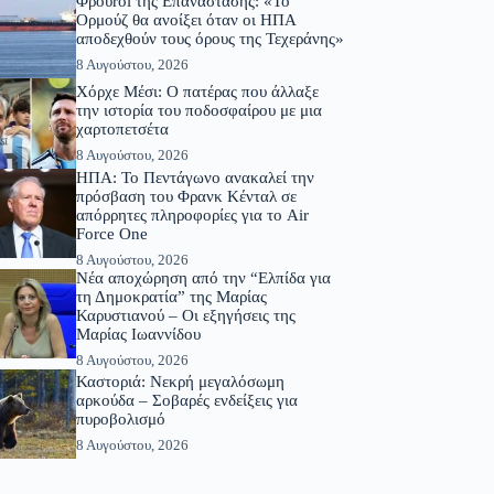
Φρουroi της Επανάστασης: «Το
Ορμούζ θα ανοίξει όταν οι ΗΠΑ
αποδεχθούν τους όρους της Τεχεράνης»
8 Αυγούστου, 2026
Χόρχε Μέσι: Ο πατέρας που άλλαξε
την ιστορία του ποδοσφαίρου με μια
χαρτοπετσέτα
8 Αυγούστου, 2026
ΗΠΑ: Το Πεντάγωνο ανακαλεί την
πρόσβαση του Φρανκ Κένταλ σε
απόρρητες πληροφορίες για το Air
Force One
8 Αυγούστου, 2026
Νέα αποχώρηση από την “Ελπίδα για
τη Δημοκρατία” της Μαρίας
Καρυστιανού – Οι εξηγήσεις της
Μαρίας Ιωαννίδου
8 Αυγούστου, 2026
Καστοριά: Νεκρή μεγαλόσωμη
αρκούδα – Σοβαρές ενδείξεις για
πυροβολισμό
8 Αυγούστου, 2026