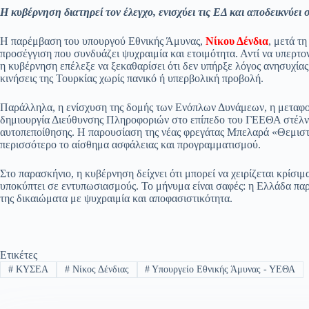
ce
ha
le
es
m
m
οι
Η κυβέρνηση διατηρεί τον έλεγχο, ενισχύει τις ΕΔ και αποδεικνύει
bo
ts
gr
sa
ail
ail
ρ
ok
A
a
ge
α
Η παρέμβαση του υπουργού Εθνικής Άμυνας,
Νίκου Δένδια
, μετά τ
προσέγγιση που συνδυάζει ψυχραιμία και ετοιμότητα. Αντί να υπερτο
pp
m
στ
η κυβέρνηση επέλεξε να ξεκαθαρίσει ότι δεν υπήρξε λόγος ανησυχίας,
κινήσεις της Τουρκίας χωρίς πανικό ή υπερβολική προβολή.
εί
τε
Παράλληλα, η ενίσχυση της δομής των Ενόπλων Δυνάμεων, η μεταφο
δημιουργία Διεύθυνσης Πληροφοριών στο επίπεδο του ΓΕΕΘΑ στέλνο
αυτοπεποίθησης. Η παρουσίαση της νέας φρεγάτας Μπελαρά «Θεμιστο
περισσότερο το αίσθημα ασφάλειας και προγραμματισμού.
Στο παρασκήνιο, η κυβέρνηση δείχνει ότι μπορεί να χειρίζεται κρίσι
υποκύπτει σε εντυπωσιασμούς. Το μήνυμα είναι σαφές: η Ελλάδα παρ
της δικαιώματα με ψυχραιμία και αποφασιστικότητα.
Ετικέτες
#
ΚΥΣΕΑ
#
Νίκος Δένδιας
#
Υπουργείο Εθνικής Άμυνας - ΥΕΘΑ