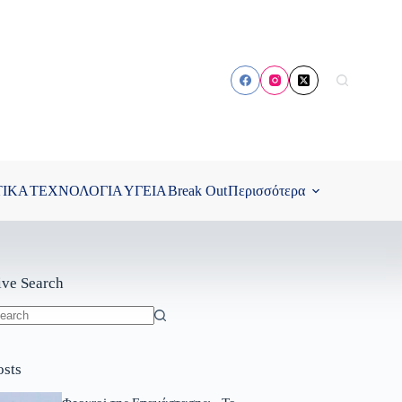
ΤΙΚΑ
ΤΕΧΝΟΛΟΓΙΑ
ΥΓΕΙΑ
Break Out
Περισσότερα
ive Search
o
sults
osts