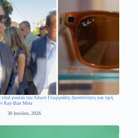
 viral γυαλιά του Άδωνι Γεωργιάδη: Δυνατότητες και τιμή
ν Ray-Ban Meta
30 Ιουλίου, 2026