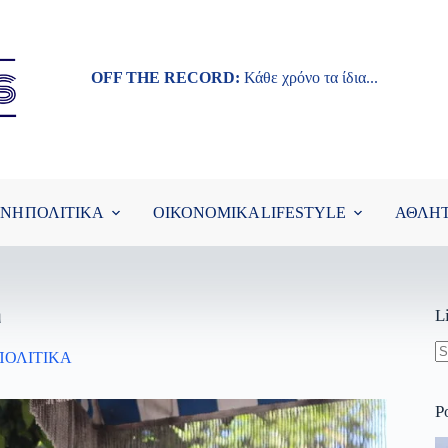
OFF THE RECORD:
Κάθε χρόνο τα ίδια...
ΘΝΗ
ΠΟΛΙΤΙΚΑ
ΟΙΚΟΝΟΜΙΚΑ
LIFESTYLE
ΑΘΛΗ
η
L
ΠΟΛΙΤΙΚΑ
N
re
P