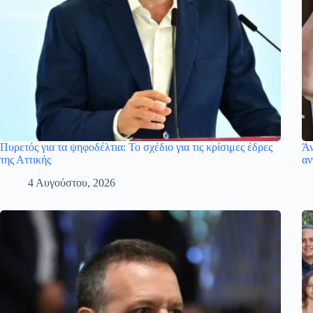
Πυρετός για τα ψηφοδέλτια: Το σχέδιο για τις κρίσιμες έδρες
Άν
της Αττικής
αν
4 Αυγούστου, 2026