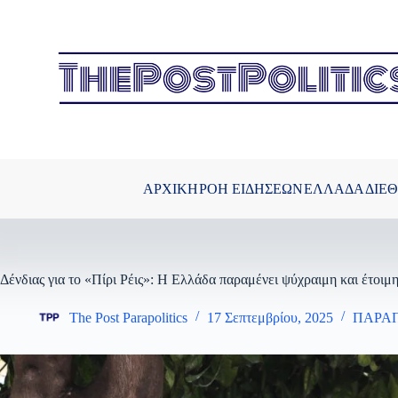
Μετάβαση
στο
περιεχόμενο
ΑΡΧΙΚΗ
ΡΟΗ ΕΙΔΗΣΕΩΝ
ΕΛΛΑΔΑ
ΔΙΕ
Δένδιας για το «Πίρι Ρέις»: Η Ελλάδα παραμένει ψύχραιμη και έτοιμ
The Post Parapolitics
17 Σεπτεμβρίου, 2025
ΠΑΡΑ