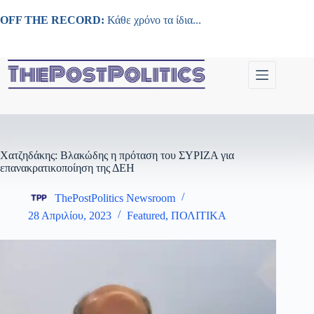
Μετάβαση
στο
OFF THE RECORD:
Κάθε χρόνο τα ίδια...
περιεχόμενο
Χατζηδάκης: Βλακώδης η πρόταση του ΣΥΡΙΖΑ για
επανακρατικοποίηση της ΔΕΗ
ThePostPolitics Newsroom
28 Απριλίου, 2023
Featured
,
ΠΟΛΙΤΙΚΑ