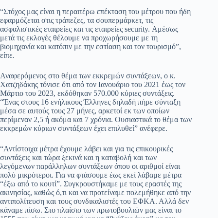
“Στόχος μας είναι η περαιτέρω επέκταση του μέτρου που ήδη
εφαρμόζεται στις τράπεζες, τα σουπερμάρκετ, τις
ασφαλιστικές εταιρείες και τις εταιρείες security. Αμέσως
μετά τις εκλογές θέλουμε να προχωρήσουμε με τη
βιομηχανία και κατόπιν με την εστίαση και τον τουρισμό”,
είπε.
Αναφερόμενος στο θέμα των εκκρεμών συντάξεων, ο κ.
Χατζηδάκης τόνισε ότι από τον Ιανουάριο του 2021 έως τον
Μάρτιο του 2023, εκδόθηκαν 570.000 κύριες συντάξεις.
“Ένας στους 16 ενήλικους Έλληνες δηλαδή πήρε σύνταξη
μέσα σε αυτούς τους 27 μήνες, αρκετοί εκ των οποίων
περίμεναν 2,5 ή ακόμα και 7 χρόνια. Ουσιαστικά το θέμα των
εκκρεμών κύριων συντάξεων έχει επιλυθεί” ανέφερε.
“Αντίστοιχα μέτρα έχουμε λάβει και για τις επικουρικές
συντάξεις και τώρα ξεκινά και η καταβολή και των
λεγόμενων παράλληλων συντάξεων όπου οι αριθμοί είναι
πολύ μικρότεροι. Για να φτάσουμε έως εκεί λάβαμε μέτρα
“έξω από το κουτί”. Συγκρουστήκαμε με τους εραστές της
ακινησίας, καθώς ό,τι και να προτείναμε πολεμήθηκε από την
αντιπολίτευση και τους συνδικαλιστές του ΕΦΚΑ. Αλλά δεν
κάναμε πίσω. Στο πλαίσιο των πρωτοβουλιών μας είναι το