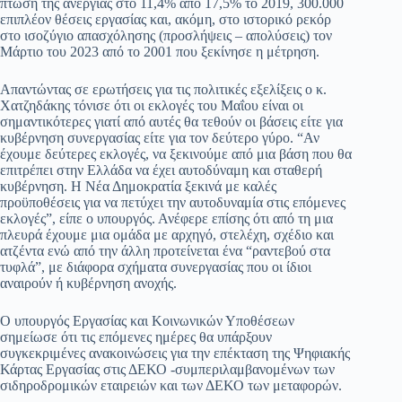
πτώση της ανεργίας στο 11,4% από 17,5% το 2019, 300.000
επιπλέον θέσεις εργασίας και, ακόμη, στο ιστορικό ρεκόρ
στο ισοζύγιο απασχόλησης (προσλήψεις – απολύσεις) τον
Μάρτιο του 2023 από το 2001 που ξεκίνησε η μέτρηση.
Απαντώντας σε ερωτήσεις για τις πολιτικές εξελίξεις ο κ.
Χατζηδάκης τόνισε ότι οι εκλογές του Μαΐου είναι οι
σημαντικότερες γιατί από αυτές θα τεθούν οι βάσεις είτε για
κυβέρνηση συνεργασίας είτε για τον δεύτερο γύρο. “Αν
έχουμε δεύτερες εκλογές, να ξεκινούμε από μια βάση που θα
επιτρέπει στην Ελλάδα να έχει αυτοδύναμη και σταθερή
κυβέρνηση. Η Νέα Δημοκρατία ξεκινά με καλές
προϋποθέσεις για να πετύχει την αυτοδυναμία στις επόμενες
εκλογές”, είπε ο υπουργός. Ανέφερε επίσης ότι από τη μια
πλευρά έχουμε μια ομάδα με αρχηγό, στελέχη, σχέδιο και
ατζέντα ενώ από την άλλη προτείνεται ένα “ραντεβού στα
τυφλά”, με διάφορα σχήματα συνεργασίας που οι ίδιοι
αναιρούν ή κυβέρνηση ανοχής.
Ο υπουργός Εργασίας και Κοινωνικών Υποθέσεων
σημείωσε ότι τις επόμενες ημέρες θα υπάρξουν
συγκεκριμένες ανακοινώσεις για την επέκταση της Ψηφιακής
Κάρτας Εργασίας στις ΔΕΚΟ -συμπεριλαμβανομένων των
σιδηροδρομικών εταιρειών και των ΔΕΚΟ των μεταφορών.