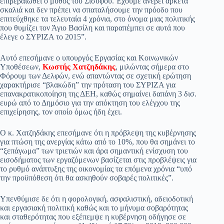
επιβεβαιωθεί ο μύθος του Σισύφου. Έχουμε ανέβει αρκετά
σκαλιά και δεν πρέπει να σπαταλήσουμε την πρόοδο που
pp
m
στ
επιτεύχθηκε τα τελευταία 4 χρόνια, στο όνομα μιας πολιτικής
εί
που θυμίζει τον Άγιο Βασίλη και παραπέμπει σε αυτά που
έλεγε ο ΣΥΡΙΖΑ το 2015”.
τε
Αυτό επεσήμανε ο υπουργός Εργασίας και Κοινωνικών
Υποθέσεων,
Κωστής Χατζηδάκης
, μιλώντας σήμερα στο
Φόρουμ των Δελφών, ενώ απαντώντας σε σχετική ερώτηση
χαρακτήρισε “βλακώδη” την πρόταση του ΣΥΡΙΖΑ για
επανακρατικοποίηση της ΔΕΗ, καθώς σημαίνει δαπάνη 3 δισ.
ευρώ από το Δημόσιο για την απόκτηση του ελέγχου της
επιχείρησης, τον οποίο όμως ήδη έχει.
Ο κ. Χατζηδάκης επεσήμανε ότι η πρόβλεψη της κυβέρνησης
για πτώση της ανεργίας κάτω από το 10%, που θα σημάνει το
“ξεπάγωμα” των τριετιών και άρα σημαντική ενίσχυση του
εισοδήματος των εργαζόμενων βασίζεται στις προβλέψεις για
το ρυθμό ανάπτυξης της οικονομίας τα επόμενα χρόνια “υπό
την προϋπόθεση ότι θα ασκηθούν σοβαρές πολιτικές”.
Υπενθύμισε δε ότι η φορολογική, ασφαλιστική, αδειοδοτική
και εργασιακή πολιτική καθώς και το μήνυμα σοβαρότητας
και σταθερότητας που εξέπεμψε η κυβέρνηση οδήγησε σε