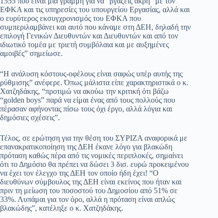
1555 που είναι μια γραμμή για να “βγάζεις άκρη” με τον
ΕΦΚΑ και τις υπηρεσίες του υπουργείου Εργασίας, αλλά και
ο ευρύτερος εκσυγχρονισμός του ΕΦΚΑ που
συμπεριλαμβάνει και αυτό που κάναμε στη ΔΕΗ, δηλαδή την
επιλογή Γενικών Διευθυντών και Διευθυντών και από τον
ιδιωτικό τομέα με τριετή συμβόλαια και με αυξημένες
αμοιβές” σημείωσε.
“Η ανάλυση κόστους-οφέλους είναι σαφώς υπέρ αυτής της
ρύθμισης” ανέφερε. Όπως μάλιστα είπε χαρακτηριστικά ο κ.
Χατζηδάκης, “προτιμώ να ακούω την κριτική ότι βάζω
“golden boys” παρά να είμαι ένας από τους πολλούς που
πέρασαν αφήνοντας πίσω τους όχι έργο, αλλά λόγια και
δημόσιες σχέσεις”.
Τέλος, σε ερώτηση για την θέση του ΣΥΡΙΖΑ αναφορικά με
επανακρατικοποίηση της ΔΕΗ έκανε λόγο για βλακώδη
πρόταση καθώς πέρα από τις νομικές περιπλοκές, σημαίνει
ότι το Δημόσιο θα πρέπει να δώσει 3 δισ. ευρώ προκειμένου
να έχει τον έλεγχο της ΔΕΗ τον οποίο ήδη έχει! “Ο
διευθύνων σύμβουλος της ΔΕΗ είναι εκείνος που ήταν και
πριν τη μείωση του ποσοστού του Δημοσίου από 51% σε
33%. Λυπάμαι για τον όρο, αλλά η πρόταση είναι απλώς
βλακώδης”, κατέληξε ο κ. Χατζηδάκης.