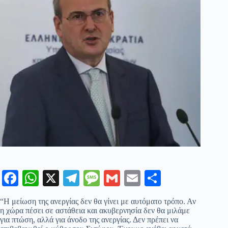
Fa
W
X
Te
M
G
E
Μ
ce
ha
le
es
m
m
οι
“Η μείωση της ανεργίας δεν θα γίνει με αυτόματο τρόπο. Αν
bo
ts
gr
sa
ail
ail
ρ
η χώρα πέσει σε αστάθεια και ακυβερνησία δεν θα μιλάμε
για πτώση, αλλά για άνοδο της ανεργίας. Δεν πρέπει να
ok
A
a
ge
α