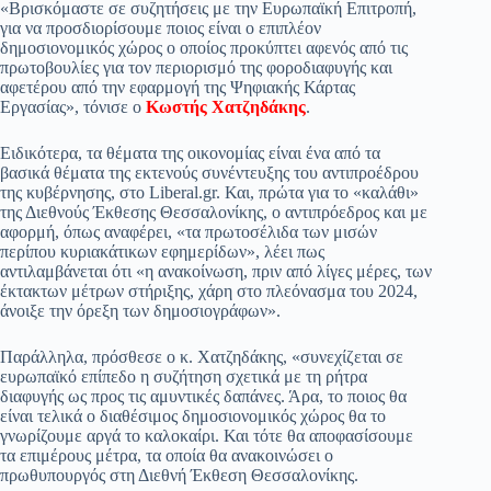
«Βρισκόμαστε σε συζητήσεις με την Ευρωπαϊκή Επιτροπή,
pp
m
στ
για να προσδιορίσουμε ποιος είναι ο επιπλέον
δημοσιονομικός χώρος ο οποίος προκύπτει αφενός από τις
εί
πρωτοβουλίες για τον περιορισμό της φοροδιαφυγής και
αφετέρου από την εφαρμογή της Ψηφιακής Κάρτας
τε
Εργασίας», τόνισε ο
Κωστής Χατζηδάκης
.
Ειδικότερα, τα θέματα της οικονομίας είναι ένα από τα
βασικά θέματα της εκτενούς συνέντευξης του αντιπροέδρου
της κυβέρνησης, στο Liberal.gr. Και, πρώτα για το «καλάθι»
της Διεθνούς Έκθεσης Θεσσαλονίκης, ο αντιπρόεδρος και με
αφορμή, όπως αναφέρει, «τα πρωτοσέλιδα των μισών
περίπου κυριακάτικων εφημερίδων», λέει πως
αντιλαμβάνεται ότι «η ανακοίνωση, πριν από λίγες μέρες, των
έκτακτων μέτρων στήριξης, χάρη στο πλεόνασμα του 2024,
άνοιξε την όρεξη των δημοσιογράφων».
Παράλληλα, πρόσθεσε ο κ. Χατζηδάκης, «συνεχίζεται σε
ευρωπαϊκό επίπεδο η συζήτηση σχετικά με τη ρήτρα
διαφυγής ως προς τις αμυντικές δαπάνες. Άρα, το ποιος θα
είναι τελικά ο διαθέσιμος δημοσιονομικός χώρος θα το
γνωρίζουμε αργά το καλοκαίρι. Και τότε θα αποφασίσουμε
τα επιμέρους μέτρα, τα οποία θα ανακοινώσει ο
πρωθυπουργός στη Διεθνή Έκθεση Θεσσαλονίκης.