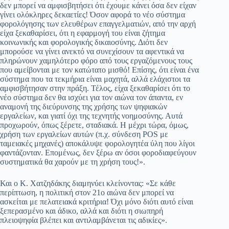
δεν μπορεί να αμφισβητήσει ότι έχουμε κάνει όσα δεν είχαν
γίνει ολόκληρες δεκαετίες! Όσον αφορά το νέο σύστημα
φορολόγησης των ελευθέρων επαγγελματιών, από την αρχή
είχα ξεκαθαρίσει, ότι η εφαρμογή του είναι ζήτημα
κοινωνικής και φορολογικής δικαιοσύνης. Διότι δεν
μπορούσε να γίνει ανεκτό να συνεχίσουν τα αφεντικά να
πληρώνουν χαμηλότερο φόρο από τους εργαζόμενους τους
που αμείβονται με τον κατώτατο μισθό! Επίσης, ότι είναι ένα
σύστημα που τα τεκμήρια είναι μαχητά, αλλά ελάχιστοι τα
αμφισβήτησαν στην πράξη. Τέλος, είχα ξεκαθαρίσει ότι το
νέο σύστημα δεν θα ισχύει για τον αιώνα τον άπαντα, εν
αναμονή της διεύρυνσης της χρήσης των ψηφιακών
εργαλείων, και γιατί όχι της τεχνητής νοημοσύνης. Αυτά
προχωρούν, όπως ξέρετε, σταδιακά. Η μέχρι τώρα, όμως,
χρήση των εργαλείων αυτών (π.χ. σύνδεση POS με
ταμειακές μηχανές) αποκάλυψε φορολογητέα ύλη που λίγοι
φαντάζονταν. Επομένως, δεν ξέρω αν όσοι φοροδιαφεύγουν
συστηματικά θα χαρούν με τη χρήση τους!».
Και ο Κ. Χατζηδάκης διαμηνύει κλείνοντας: «Σε κάθε
περίπτωση, η πολιτική στον 21ο αιώνα δεν μπορεί να
ασκείται με πελατειακά κριτήρια! Όχι μόνο διότι αυτό είναι
ξεπερασμένο και άδικο, αλλά και διότι η σιωπηρή
πλειοψηφία βλέπει και αντιλαμβάνεται τις αδικίες».