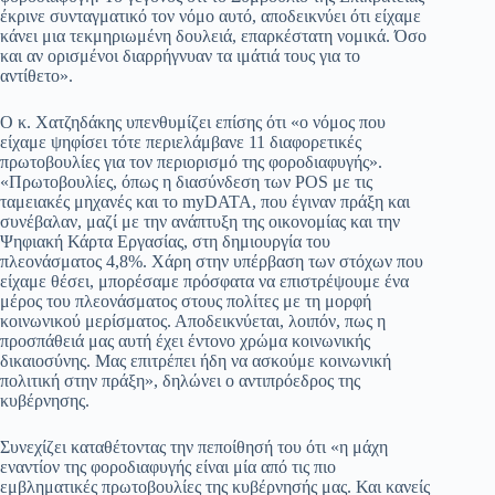
έκρινε συνταγματικό τον νόμο αυτό, αποδεικνύει ότι είχαμε
κάνει μια τεκμηριωμένη δουλειά, επαρκέστατη νομικά. Όσο
και αν ορισμένοι διαρρήγνυαν τα ιμάτιά τους για το
αντίθετο».
Ο κ. Χατζηδάκης υπενθυμίζει επίσης ότι «ο νόμος που
είχαμε ψηφίσει τότε περιελάμβανε 11 διαφορετικές
πρωτοβουλίες για τον περιορισμό της φοροδιαφυγής».
«Πρωτοβουλίες, όπως η διασύνδεση των POS με τις
ταμειακές μηχανές και το myDATA, που έγιναν πράξη και
συνέβαλαν, μαζί με την ανάπτυξη της οικονομίας και την
Ψηφιακή Κάρτα Εργασίας, στη δημιουργία του
πλεονάσματος 4,8%. Χάρη στην υπέρβαση των στόχων που
είχαμε θέσει, μπορέσαμε πρόσφατα να επιστρέψουμε ένα
μέρος του πλεονάσματος στους πολίτες με τη μορφή
κοινωνικού μερίσματος. Αποδεικνύεται, λοιπόν, πως η
προσπάθειά μας αυτή έχει έντονο χρώμα κοινωνικής
δικαιοσύνης. Μας επιτρέπει ήδη να ασκούμε κοινωνική
πολιτική στην πράξη», δηλώνει ο αντιπρόεδρος της
κυβέρνησης.
Συνεχίζει καταθέτοντας την πεποίθησή του ότι «η μάχη
εναντίον της φοροδιαφυγής είναι μία από τις πιο
εμβληματικές πρωτοβουλίες της κυβέρνησής μας. Και κανείς