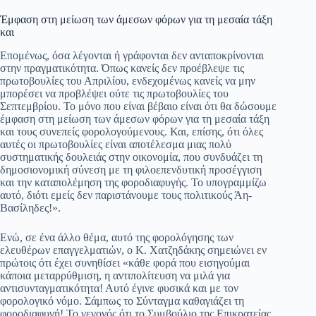
Έμφαση στη μείωση των άμεσων φόρων για τη μεσαία τάξη
και
Επομένως, όσα λέγονται ή γράφονται δεν ανταποκρίνονται
στην πραγματικότητα. Όπως κανείς δεν προέβλεψε τις
πρωτοβουλίες του Απριλίου, ενδεχομένως κανείς να μην
μπορέσει να προβλέψει ούτε τις πρωτοβουλίες του
Σεπτεμβρίου. Το μόνο που είναι βέβαιο είναι ότι θα δώσουμε
έμφαση στη μείωση των άμεσων φόρων για τη μεσαία τάξη
και τους συνεπείς φορολογούμενους. Και, επίσης, ότι όλες
αυτές οι πρωτοβουλίες είναι αποτέλεσμα μιας πολύ
συστηματικής δουλειάς στην οικονομία, που συνδυάζει τη
δημοσιονομική σύνεση με τη φιλοεπενδυτική προσέγγιση
και την καταπολέμηση της φοροδιαφυγής. Το υπογραμμίζω
αυτό, διότι εμείς δεν παριστάνουμε τους πολιτικούς Άη-
Βασίληδες!».
Ενώ, σε ένα άλλο θέμα, αυτό της φορολόγησης των
ελευθέρων επαγγελματιών, ο Κ. Χατζηδάκης σημειώνει εν
πρώτοις ότι έχει συνηθίσει «κάθε φορά που εισηγούμαι
κάποια μεταρρύθμιση, η αντιπολίτευση να μιλά για
αντισυνταγματικότητα! Αυτό έγινε φυσικά και με τον
φορολογικό νόμο. Σάμπως το Σύνταγμα καθαγιάζει τη
φοροδιαφυγή! Το γεγονός ότι το Συμβούλιο της Επικρατείας