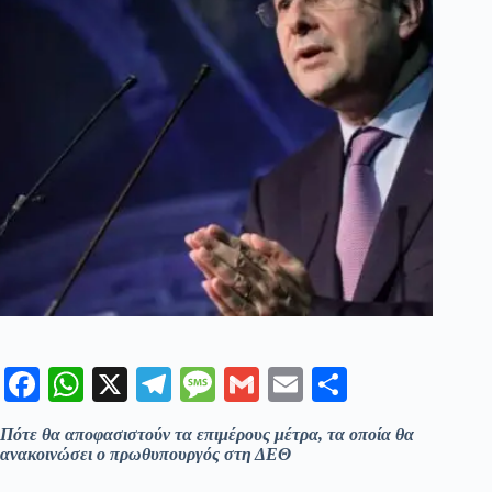
Fa
W
X
Te
M
G
E
Μ
ce
ha
le
es
m
m
οι
Πότε θα αποφασιστούν τα επιμέρους μέτρα, τα οποία θα
bo
ts
gr
sa
ail
ail
ρ
ανακοινώσει ο πρωθυπουργός στη ΔΕΘ
ok
A
a
ge
α