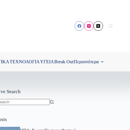
ΤΙΚΑ
ΤΕΧΝΟΛΟΓΙΑ
ΥΓΕΙΑ
Break Out
Περισσότερα
ive Search
o
sults
osts