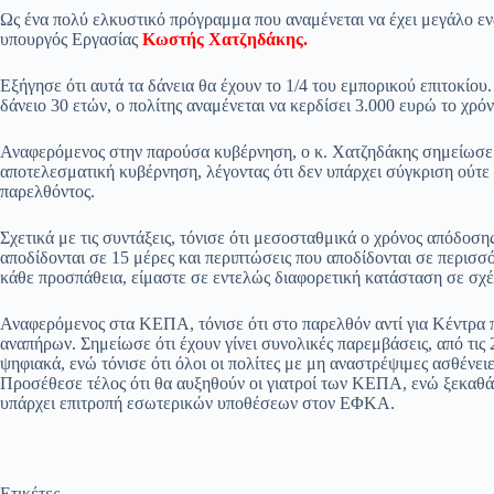
ce
ha
le
es
m
m
οι
Ως ένα πολύ ελκυστικό πρόγραμμα που αναμένεται να έχει μεγάλο ε
bo
ts
gr
sa
ail
ail
ρ
υπουργός Εργασίας
Κωστής Χατζηδάκης.
ok
A
a
ge
α
Εξήγησε ότι αυτά τα δάνεια θα έχουν το 1/4 του εμπορικού επιτοκίου. 
pp
m
στ
δάνειο 30 ετών, ο πολίτης αναμένεται να κερδίσει 3.000 ευρώ το χρόν
εί
Αναφερόμενος στην παρούσα κυβέρνηση, ο κ. Χατζηδάκης σημείωσε ότ
τε
αποτελεσματική κυβέρνηση, λέγοντας ότι δεν υπάρχει σύγκριση ούτ
παρελθόντος.
Σχετικά με τις συντάξεις, τόνισε ότι μεσοσταθμικά ο χρόνος απόδοση
αποδίδονται σε 15 μέρες και περιπτώσεις που αποδίδονται σε περισ
κάθε προσπάθεια, είμαστε σε εντελώς διαφορετική κατάσταση σε σχέ
Αναφερόμενος στα ΚΕΠΑ, τόνισε ότι στο παρελθόν αντί για Κέντρα 
αναπήρων. Σημείωσε ότι έχουν γίνει συνολικές παρεμβάσεις, από τις 
ψηφιακά, ενώ τόνισε ότι όλοι οι πολίτες με μη αναστρέψιμες ασθένει
Προσέθεσε τέλος ότι θα αυξηθούν οι γιατροί των ΚΕΠΑ, ενώ ξεκαθάρι
υπάρχει επιτροπή εσωτερικών υποθέσεων στον ΕΦΚΑ.
Ετικέτες