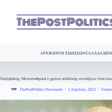
Μετάβαση
στο
περιεχόμενο
ΑΡΧΙΚΗ
ΡΟΗ ΕΙΔΗΣΕΩΝ
ΕΛΛΑΔΑ
ΔΙΕ
Χατζηδάκης: Μεσοσταθμικά ο χρόνος απόδοσης συντάξεων είναι δυο
ThePostPolitics Newsroom
3 Απριλίου, 2023
Featur