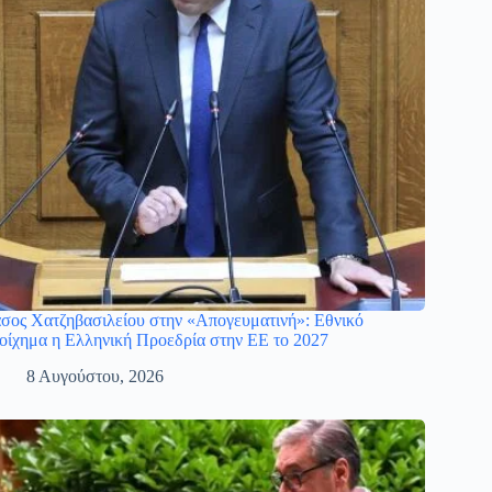
σος Χατζηβασιλείου στην «Απογευματινή»: Εθνικό
οίχημα η Ελληνική Προεδρία στην ΕΕ το 2027
8 Αυγούστου, 2026