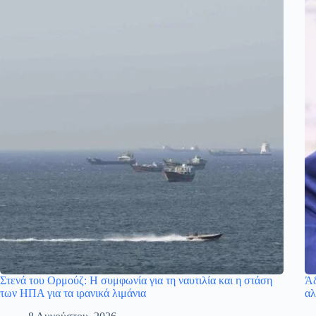
Στενά του Ορμούζ: Η συμφωνία για τη ναυτιλία και η στάση
Άδ
των ΗΠΑ για τα ιρανικά λιμάνια
αλ