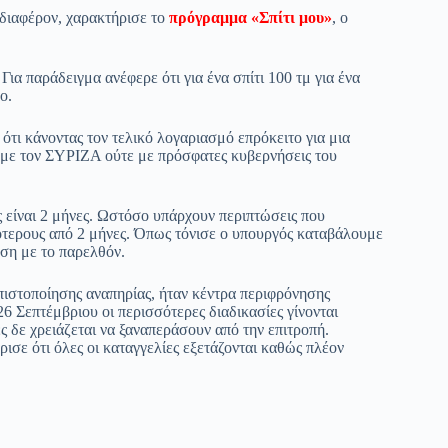
νδιαφέρον, χαρακτήρισε το
πρόγραμμα «Σπίτι μου»
, ο
Για παράδειγμα ανέφερε ότι για ένα σπίτι 100 τμ για ένα
ο.
ι κάνοντας τον τελικό λογαριασμό επρόκειτο για μια
ε με τον ΣΥΡΙΖΑ ούτε με πρόσφατες κυβερνήσεις του
ς είναι 2 μήνες. Ωστόσο υπάρχουν περιπτώσεις που
σότερους από 2 μήνες. Όπως τόνισε ο υπουργός καταβάλουμε
ση με το παρελθόν.
πιστοποίησης αναπηρίας, ήταν κέντρα περιφρόνησης
26 Σεπτέμβριου οι περισσότερες διαδικασίες γίνονται
ες δε χρειάζεται να ξαναπεράσουν από την επιτροπή.
σε ότι όλες οι καταγγελίες εξετάζονται καθώς πλέον