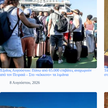
Έξοδος Αυγούστου: Πάνω από 65.000 επιβάτες αναχωρούν
Τά
από τον Πειραιά – Στο «κόκκινο» τα λιμάνια
στ
8 Αυγούστου, 2026