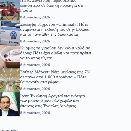
ΗΠΑ: Συνετρίβη πυροσβεστικό
ελικόπτερο σε δασική πυρκαγιά στη
Γιούτα
8 Αυγούστου, 2026
Σύλληψη 31χρονου «Criminal»: Πότε
αναμένεται η έκδοσή του στην Ελλάδα
και το «αγκάθι» της διαδικασίας
8 Αυγούστου, 2026
Κι όμως το γιαούρτι δεν κάνει καλό σε
όλους: Πότε έχει οφέλη και πότε πρέπει
να το αποφεύγετε
8 Αυγούστου, 2026
Σούπερ Μάρκετ: Νέες μειώσεις έως 7%
σε πάνω από 1.000 προϊόντα – Πότε
θα φανούν στα ράφια
8 Αυγούστου, 2026
Ιράν: Έκκληση Αραγτσί για ενότητα
των μουσουλμανικών χωρών και
έπαινος στις Ένοπλες Δυνάμεις
8 Αυγούστου, 2026
ategories