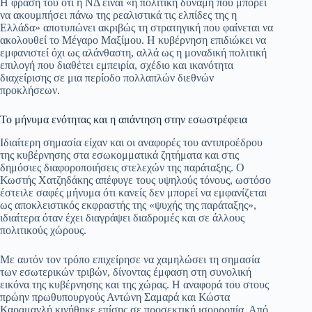
Η φράση του ότι η ΝΔ είναι «η πολιτική δύναμη που μπορεί
να ακουμπήσει πάνω της ρεαλιστικά τις ελπίδες της η
Ελλάδα» αποτυπώνει ακριβώς τη στρατηγική που φαίνεται να
ακολουθεί το Μέγαρο Μαξίμου. Η κυβέρνηση επιδιώκει να
εμφανιστεί όχι ως αλάνθαστη, αλλά ως η μοναδική πολιτική
επιλογή που διαθέτει εμπειρία, σχέδιο και ικανότητα
διαχείρισης σε μια περίοδο πολλαπλών διεθνών
προκλήσεων.
Το μήνυμα ενότητας και η απάντηση στην εσωστρέφεια
Ιδιαίτερη σημασία είχαν και οι αναφορές του αντιπροέδρου
της κυβέρνησης στα εσωκομματικά ζητήματα και στις
δημόσιες διαφοροποιήσεις στελεχών της παράταξης. Ο
Κωστής Χατζηδάκης απέφυγε τους υψηλούς τόνους, ωστόσο
έστειλε σαφές μήνυμα ότι κανείς δεν μπορεί να εμφανίζεται
ως αποκλειστικός εκφραστής της «ψυχής της παράταξης»,
ιδιαίτερα όταν έχει διαγράψει διαδρομές και σε άλλους
πολιτικούς χώρους.
Με αυτόν τον τρόπο επιχείρησε να χαμηλώσει τη σημασία
των εσωτερικών τριβών, δίνοντας έμφαση στη συνολική
εικόνα της κυβέρνησης και της χώρας. Η αναφορά του στους
πρώην πρωθυπουργούς Αντώνη Σαμαρά και Κώστα
Καραμανλή κινήθηκε επίσης σε προσεκτική ισορροπία. Από