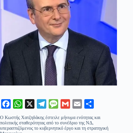
Fa
W
X
Te
M
G
E
Μ
ce
ha
le
es
m
m
οι
Ο Κωστής Χατζηδάκης έστειλε μήνυμα ενότητας και
bo
ts
gr
sa
ail
ail
ρ
πολιτικής σταθερότητας από το συνέδριο της ΝΔ,
υπερασπιζόμενος το κυβερνητικό έργο και τη στρατηγική
ok
A
a
ge
α