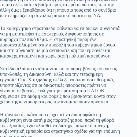
τη μία εξέφρασε σεβασμό προς τα πρόσωπά τους, από την
άλλη όμως ξεκαθάρισε ότι η απουσία τους από το συνέδριο
δεν επηρεάζει τη συνολική πολιτική πορεία της ΝΔ.
Το κυβερνητικό στρατόπεδο φαίνεται να επιδιώκει συνειδητά
να μη μετατρέψει τις εσωτερικές διαφοροποιήσεις σε
κυρίαρχο πολιτικό θέμα. Η στρατηγική παραμένει
προσανατολισμένη στην προβολή του κυβερνητικού έργου
και στη σύγκριση με μια αντιπολίτευση που εμφανίζεται
κατακερματισμένη και χωρίς σαφή πολιτική κατεύθυνση.
Στο ίδιο πλαίσιο εντάσσονται και οι παρεμβάσεις του για τις
υποκλοπές, τη Δικαιοσύνη, αλλά και την τετραήμερη
εργασία. Ο κ. Χατζηδάκης επέλεξε να απαντήσει θεσμικά,
υποστηρίζοντας ότι οι δικαστικές αποφάσεις πρέπει να
γίνονται σεβαστές, ενώ για την πρόταση του ΠΑΣΟΚ
σημείωσε ότι ακόμη και φορείς που βρίσκονται κοντά στον
χώρο της κεντροαριστεράς την αντιμετώπισαν αρνητικά.
Η συνολική εικόνα που επιχειρεί να διαμορφώσει η
κυβέρνηση είναι αυτή μιας παράταξης που, παρά τη φθορά
της εξουσίας, εξακολουθεί να διατηρεί πολιτική συνοχή,
κυβερνητική εμπειρία και στρατηγικό σχέδιο για την επόμενη
ημέρα της χώρας.