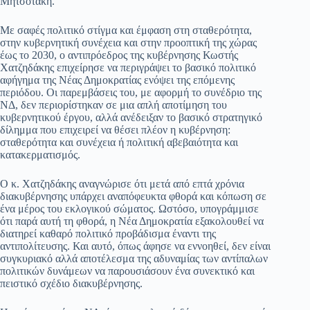
Μητσοτάκη.
pp
m
στ
Με σαφές πολιτικό στίγμα και έμφαση στη σταθερότητα,
εί
στην κυβερνητική συνέχεια και στην προοπτική της χώρας
έως το 2030, ο αντιπρόεδρος της κυβέρνησης Κωστής
τε
Χατζηδάκης επιχείρησε να περιγράψει το βασικό πολιτικό
αφήγημα της Νέας Δημοκρατίας ενόψει της επόμενης
περιόδου. Οι παρεμβάσεις του, με αφορμή το συνέδριο της
ΝΔ, δεν περιορίστηκαν σε μια απλή αποτίμηση του
κυβερνητικού έργου, αλλά ανέδειξαν το βασικό στρατηγικό
δίλημμα που επιχειρεί να θέσει πλέον η κυβέρνηση:
σταθερότητα και συνέχεια ή πολιτική αβεβαιότητα και
κατακερματισμός.
Ο κ. Χατζηδάκης αναγνώρισε ότι μετά από επτά χρόνια
διακυβέρνησης υπάρχει αναπόφευκτα φθορά και κόπωση σε
ένα μέρος του εκλογικού σώματος. Ωστόσο, υπογράμμισε
ότι παρά αυτή τη φθορά, η Νέα Δημοκρατία εξακολουθεί να
διατηρεί καθαρό πολιτικό προβάδισμα έναντι της
αντιπολίτευσης. Και αυτό, όπως άφησε να εννοηθεί, δεν είναι
συγκυριακό αλλά αποτέλεσμα της αδυναμίας των αντίπαλων
πολιτικών δυνάμεων να παρουσιάσουν ένα συνεκτικό και
πειστικό σχέδιο διακυβέρνησης.