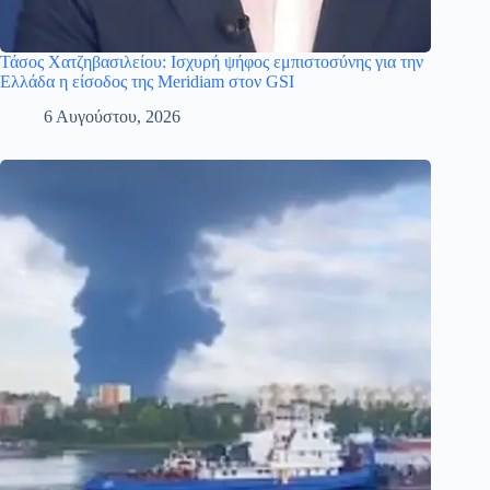
Τάσος Χατζηβασιλείου: Ισχυρή ψήφος εμπιστοσύνης για την
Ελλάδα η είσοδος της Meridiam στον GSI
6 Αυγούστου, 2026