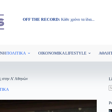
OFF THE RECORD:
Κάθε χρόνο τα ίδια...
ΘΝΗ
ΠΟΛΙΤΙΚΑ
ΟΙΚΟΝΟΜΙΚΑ
LIFESTYLE
ΑΘΛΗ
ς στην Α’ Αθηνών
L
ΤΙΚΑ
N
re
P