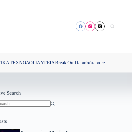
ΤΙΚΑ
ΤΕΧΝΟΛΟΓΙΑ
ΥΓΕΙΑ
Break Out
Περισσότερα
ive Search
o
sults
osts