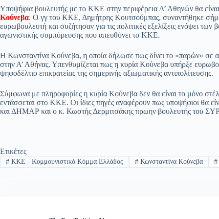
ce
ha
le
es
m
m
οι
Υποψήφια βουλευτής με το ΚΚΕ στην περιφέρεια Α’ Αθηνών θα είν
bo
ts
gr
sa
ail
ail
ρ
Κούνεβα
. Ο γγ του ΚΚΕ, Δημήτρης Κουτσούμπας, συναντήθηκε σήμε
ευρωβουλευτή και συζήτησαν για τις πολιτικές εξελίξεις ενόψει των
ok
A
a
ge
α
αγωνιστικής συμπόρευσης που απευθύνει το ΚΚΕ.
pp
m
στ
Η Κωνσταντίνα Κούνεβα, η οποία δήλωσε πως δίνει το «παρών» σε α
εί
στην Α’ Αθήνας. Υπενθυμίζεται πως η κυρία Κούνεβα υπήρξε ευρωβο
ψηφοδέλτιο επικρατείας της σημερινής αξιωματικής αντιπολίτευσης.
τε
Σύμφωνα με πληροφορίες η κυρία Κούνεβα δεν θα είναι το μόνο στ
εντάσσεται στο ΚΚΕ. Οι ίδιες πηγές αναφέρουν πως υποψήφιοι θα ε
και ΔΗΜΑΡ και ο κ. Κωστής Δερμιτσάκης πρωην βουλευτής του ΣΥΡ
Ετικέτες
#
ΚΚΕ - Κομμουνιστικό Κόμμα Ελλάδος
#
Κωνσταντίνα Κούνεβα
#