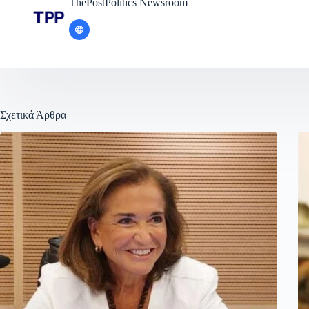
ThePostPolitics Newsroom
Σχετικά Άρθρα