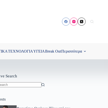
ΤΙΚΑ
ΤΕΧΝΟΛΟΓΙΑ
ΥΓΕΙΑ
Break Out
Περισσότερα
ive Search
o
sults
osts