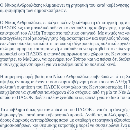
ce
ha
le
es
m
m
οι
Ο Νίκος Ανδρουλάκης κλιμακώνει τη ρητορική του κατά κυβέρνησης κ
bo
ts
gr
sa
ail
ail
ρ
αμφισβήτηση των δημοσκοπήσεων.
ok
A
a
ge
α
Ο Νίκος Ανδρουλάκης επιλέγει πλέον ξεκάθαρα τη στρατηγική της δια
pp
m
στ
ΠΑΣΟΚ ως τον μοναδικό αυθεντικό αντίπαλο της κυβέρνησης, την ώρα
επιστροφή του Αλέξη Τσίπρα στο πολιτικό σκηνικό. Με αιχμές για «παλ
εί
καταγγελίες περί χειραγώγησης δημοσκοπήσεων και υψηλούς τόνους 
επενδύει ολοκληρωτικά στη μετωπική σύγκρουση ως πολιτικό εργαλε
τε
σκληρή ρητορική και τη συνεχή προσπάθεια να κρατηθεί στο επίκεντρ
προκαλεί στο ΠΑΣΟΚ η επαναδιαμόρφωση του χώρου της Κεντροαριστ
χτυπήσει το Μαξίμου, να φρενάρει τον Τσίπρα και να πείσει ότι διαθ
η συνεχής όξυνση αρκεί για να καλύψει αυτό το πολιτικό κενό.
Η σημερινή παρέμβαση του Νίκου Ανδρουλάκη επιβεβαιώνει ότι η Χαρ
υψηλής έντασης απέναντι τόσο στην κυβέρνηση όσο και στον Αλέξη Τ
πολιτική συμπίεση του ΠΑΣΟΚ στον χώρο της Κεντροαριστεράς. Η φρ
επιχείρησε να χτυπήσει ταυτόχρονα δύο στόχους: από τη μία τη Νέα Δ
οποίο το ΠΑΣΟΚ βλέπει πλέον ξεκάθαρα ως απειλή για το δικό του α
Το πρόβλημα όμως για τον πρόεδρο του ΠΑΣΟΚ είναι ότι η συνεχής π
δημιουργήσει αυτόματα κυβερνητικό προφίλ. Αντίθετα, πολλές φορές δ
όρους διαρκούς αντιπαράθεσης παρά με σταθερή στρατηγική εξουσίας. 
δημοσκοπήσεων και θεσμικής εκτροπής μπορεί να συσπειρώνει ένα κ