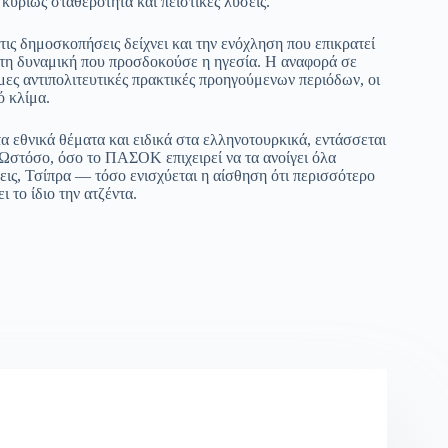
κυρίως σταθερότητα και πειστικές λύσεις.
τις δημοσκοπήσεις δείχνει και την ενόχληση που επικρατεί
τη δυναμική που προσδοκούσε η ηγεσία. Η αναφορά σε
ες αντιπολιτευτικές πρακτικές προηγούμενων περιόδων, οι
ό κλίμα.
 εθνικά θέματα και ειδικά στα ελληνοτουρκικά, εντάσσεται
 Ωστόσο, όσο το ΠΑΣΟΚ επιχειρεί να τα ανοίγει όλα
ις, Τσίπρα — τόσο ενισχύεται η αίσθηση ότι περισσότερο
 το ίδιο την ατζέντα.