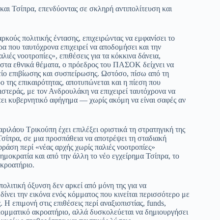
αι Τσίπρα, επενδύοντας σε σκληρή αντιπολίτευση και
ρκούς πολιτικής έντασης, επιχειρώντας να εμφανίσει το
 που ταυτόχρονα επιχειρεί να αποδομήσει και την
ιές νοοτροπίες», επιθέσεις για τα κόκκινα δάνεια,
στα εθνικά θέματα, ο πρόεδρος του ΠΑΣΟΚ δείχνει να
ίο επιβίωσης και συσπείρωσης. Ωστόσο, πίσω από τη
ο της επικαιρότητας, αποτυπώνεται και η πίεση που
εράς, με τον Ανδρουλάκη να επιχειρεί ταυτόχρονα να
έτει κυβερνητικό αφήγημα — χωρίς ακόμη να είναι σαφές αν
ιλάου Τρικούπη έχει επιλέξει οριστικά τη στρατηγική της
σίπρα, σε μια προσπάθεια να αποτρέψει τη σταδιακή
άση περί «νέας αρχής χωρίς παλιές νοοτροπίες»
ημοκρατία και από την άλλη το νέο εγχείρημα Τσίπρα, το
κροατήριο.
ολιτική όξυνση δεν αρκεί από μόνη της για να
ίνει την εικόνα ενός κόμματος που κινείται περισσότερο με
Η επιμονή στις επιθέσεις περί αναξιοπιστίας, funds,
ομματικό ακροατήριο, αλλά δυσκολεύεται να δημιουργήσει