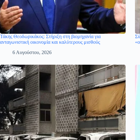
Τάκης Θεοδωρικάκος: Στήριξη στη βιομηχανία για
Σύ
ανταγωνιστική οικονομία και καλύτερους μισθούς
«ο
6 Αυγούστου, 2026