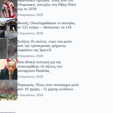
Φρανσίσκο Ορτέγκα: Τέλος από τον
Ολυμπιακό, συνεχίζει στη Ρίβερ Πλέιτ
έως το 2030
6 Αυγούστου, 2026
Φωτιές: Ολοκληρώθηκαν οι αυτοψίες
σε 325 κτίρια – «Κόκκινα» τα 118
6 Αυγούστου, 2026
Σελήνη: Οι εικόνες «πριν και μετά»
από την πρόσκρουση τμήματος
πυραύλου της SpaceX
6 Αυγούστου, 2026
Νέα εθνική πολιτική για την
ελληνομάθεια: Οι άξονες του
υπουργείου Παιδείας
6 Αυγούστου, 2026
Πυρκαγιές: Τέλος στον συναγερμό μετά
από 10 ημέρες – Ο χάρτης κινδύνου
6 Αυγούστου, 2026
ategories