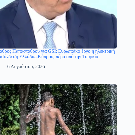
αύρος Παπασταύρου για GSI: Ευρωπαϊκό έργο η ηλεκτρική
ασύνδεση Ελλάδας-Κύπρου, πέρα από την Τουρκία
6 Αυγούστου, 2026