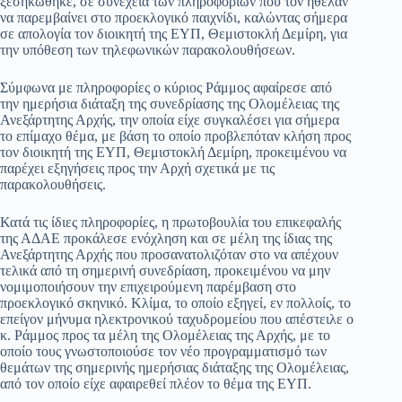
ξεσηκώθηκε, σε συνέχεια των πληροφοριών που τον ήθελαν
να παρεμβαίνει στο προεκλογικό παιχνίδι, καλώντας σήμερα
pp
m
στ
σε απολογία τον διοικητή της ΕΥΠ, Θεμιστοκλή Δεμίρη, για
εί
την υπόθεση των τηλεφωνικών παρακολουθήσεων.
τε
Σύμφωνα με πληροφορίες ο κύριος Ράμμος αφαίρεσε από
την ημερήσια διάταξη της συνεδρίασης της Ολομέλειας της
Ανεξάρτητης Αρχής, την οποία είχε συγκαλέσει για σήμερα
το επίμαχο θέμα, με βάση το οποίο προβλεπόταν κλήση προς
τον διοικητή της ΕΥΠ, Θεμιστοκλή Δεμίρη, προκειμένου να
παρέχει εξηγήσεις προς την Αρχή σχετικά με τις
παρακολουθήσεις.
Κατά τις ίδιες πληροφορίες, η πρωτοβουλία του επικεφαλής
της ΑΔΑΕ προκάλεσε ενόχληση και σε μέλη της ίδιας της
Ανεξάρτητης Αρχής που προσανατολιζόταν στο να απέχουν
τελικά από τη σημερινή συνεδρίαση, προκειμένου να μην
νομιμοποιήσουν την επιχειρούμενη παρέμβαση στο
προεκλογικό σκηνικό. Κλίμα, το οποίο εξηγεί, εν πολλοίς, το
επείγον μήνυμα ηλεκτρονικού ταχυδρομείου που απέστειλε ο
κ. Ράμμος προς τα μέλη της Ολομέλειας της Αρχής, με το
οποίο τους γνωστοποιούσε τον νέο προγραμματισμό των
θεμάτων της σημερινής ημερήσιας διάταξης της Ολομέλειας,
από τον οποίο είχε αφαιρεθεί πλέον το θέμα της ΕΥΠ.